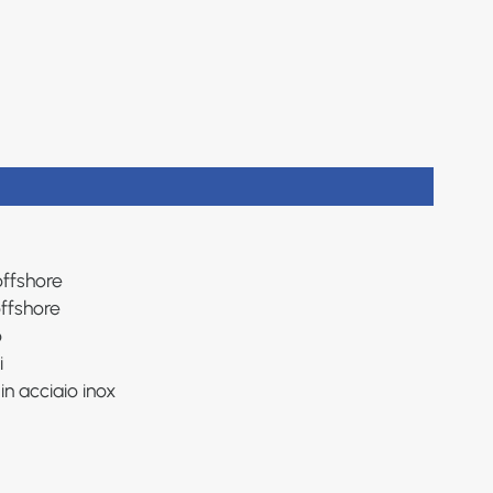
offshore
offshore
o
i
n acciaio inox