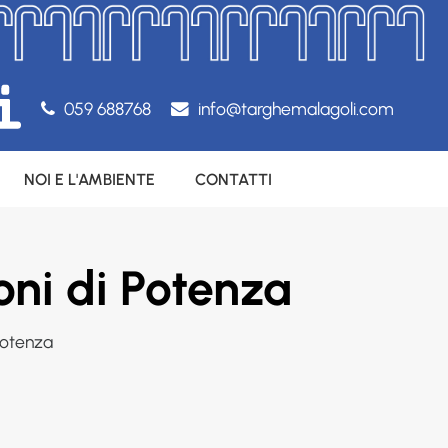
059 688768
info@targhemalagoli.com
NOI E L'AMBIENTE
CONTATTI
oni di Potenza
potenza