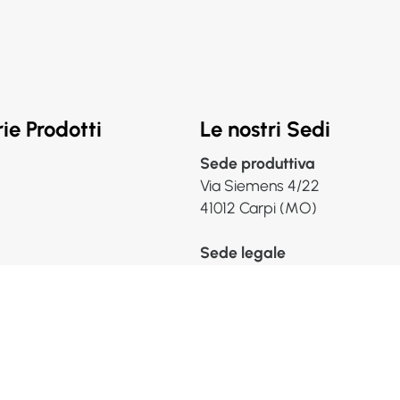
ie Prodotti
Le nostri Sedi
Sede produttiva
Via Siemens 4/22
41012 Carpi (MO)
Sede legale
Via J. Barozzi 26/B
41012 Carpi (MO)
ente
P.IVA 01301260368