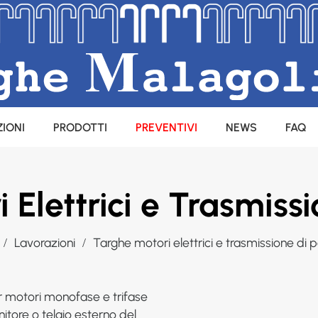
IONI
PRODOTTI
PREVENTIVI
NEWS
FAQ
 Elettrici e Trasmissi
Lavorazioni
Targhe motori elettrici e trasmissione di 
r motori monofase e trifase
enitore o telaio esterno del